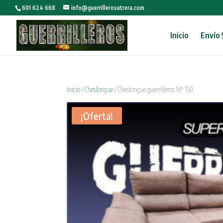
601 624 668
info@guerrillerosutrera.com
Inicio
Envío 
Inicio
/
Cheslongue
/ Cheslongue guerrilleros Nº 150
¡Oferta!