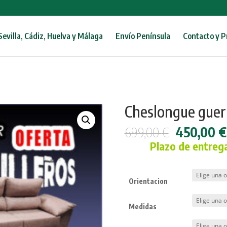
Sevilla, Cádiz, Huelva y Málaga
Envío Península
Contacto y 
Cheslongue guerr
El
699,00
€
450,00
€
precio
Plazo de entrega
original
era:
699,00 €.
Orientacion
Medidas