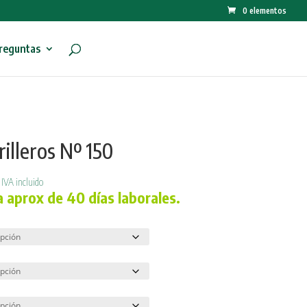
0 elementos
Preguntas
illeros Nº 150
El
IVA incluido
precio
 aprox de 40 días laborales.
actual
es:
450,00 €.