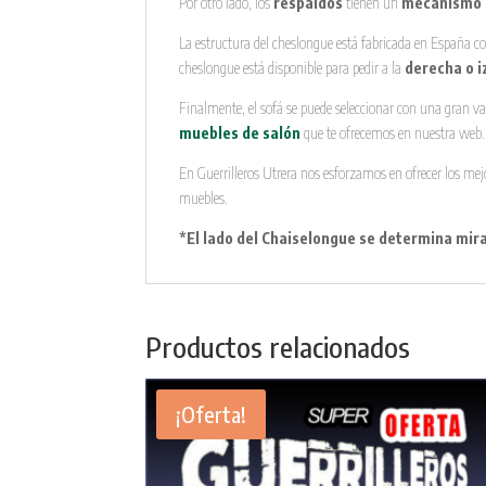
Por otro lado, los
respaldos
tienen un
mecanismo r
La estructura del cheslongue está fabricada en España con
cheslongue está disponible para pedir a la
derecha o i
Finalmente, el sofá se puede seleccionar con una gran v
muebles de salón
que te ofrecemos en nuestra web.
En Guerrilleros Utrera nos esforzamos en ofrecer los mejo
muebles.
*El lado del Chaiselongue se determina mir
Productos relacionados
¡Oferta!