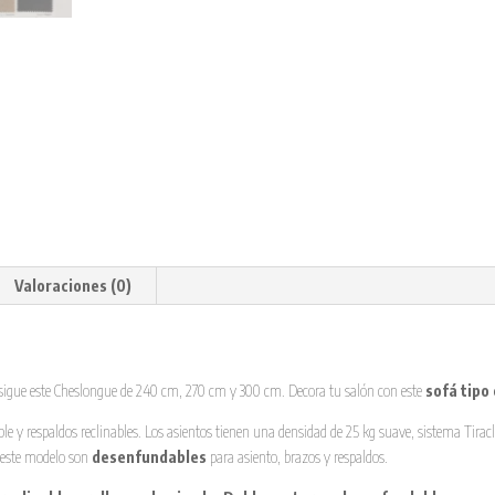
Valoraciones (0)
igue este Cheslongue de 240 cm, 270 cm y 300 cm. Decora tu salón con este
sofá tipo
 y respaldos reclinables. Los asientos tienen una densidad de 25 kg suave, sistema Tiraclip 
este modelo son
desenfundables
para asiento, brazos y respaldos.