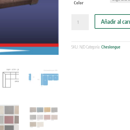
Color
Cheslongue
Añadir al car
guerrilleros
Nº
150
cantidad
SKU:
N/D
Categoría:
Cheslongue