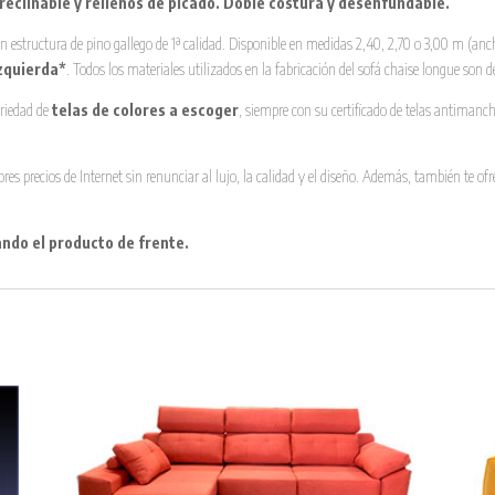
eclinable y rellenos de picado.
Doble costura y desenfundable.
 estructura de pino gallego de 1ª calidad. Disponible en medidas 2,40, 2,70 o 3,00 m (ancho
zquierda*
. Todos los materiales utilizados en la fabricación del sofá chaise longue son 
ariedad de
telas de colores a escoger
, siempre con su certificado de telas antiman
res precios de Internet sin renunciar al lujo, la calidad y el diseño. Además, también te 
ando el producto de frente.