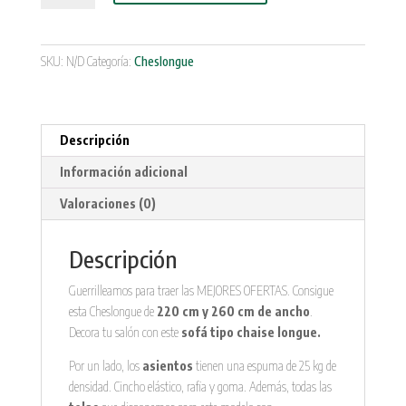
nº
200
cantidad
SKU:
N/D
Categoría:
Cheslongue
Descripción
Información adicional
Valoraciones (0)
Descripción
Guerrilleamos para traer las MEJORES OFERTAS. Consigue
esta Cheslongue de
220 cm y 260 cm de ancho
.
Decora tu salón con este
sofá tipo chaise longue.
Por un lado, los
asientos
tienen una espuma de 25 kg de
densidad. Cincho elástico, rafia y goma. Además, todas las