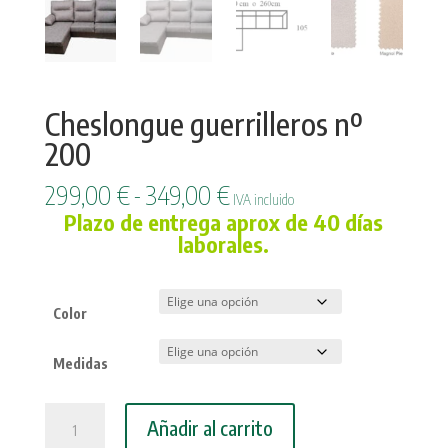
Cheslongue guerrilleros nº
200
Rango
299,00
€
-
349,00
€
IVA incluido
de
Plazo de entrega aprox de 40 días
precios:
laborales.
desde
299,00 €
hasta
Color
349,00 €
Medidas
Cheslongue
Añadir al carrito
guerrilleros