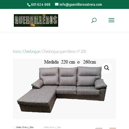
601 624 668
info@guerrillerosutrera.com
Inicio
/
Cheslongue
/ Cheslongue guerrilleros nº 200