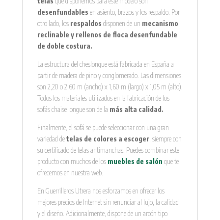
telas
que disponemos para este modelo son
desenfundables
en asiento, brazos y los respaldo. Por
otro lado, los
respaldos
disponen de un
mecanismo
reclinable y rellenos de floca desenfundable
de doble costura.
La estructura del cheslongue está fabricada en España a
partir de madera de pino y conglomerado. Las dimensiones
son 2,20 o 2,60 m (ancho) x 1,60 m (largo) x 1,05 m (alto).
Todos los materiales utilizados en la fabricación de los
sofás chaise longue son de la
más alta calidad.
Finalmente, el sofá se puede seleccionar con una gran
variedad de
telas de colores a escoger
, siempre con
su certificado de telas antimanchas. Puedes combinar este
producto con muchos de los
muebles de salón
que te
ofrecemos en nuestra web.
En Guerrilleros Utrera nos esforzamos en ofrecer los
mejores precios de Internet sin renunciar al lujo, la calidad
y el diseño. Adicionalmente, dispone de un arcón tipo