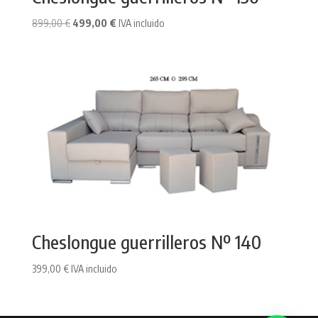
El
El
899,00
€
499,00
€
IVA incluido
precio
precio
original
actual
era:
es:
899,00 €.
499,00 €.
Cheslongue guerrilleros Nº 140
399,00
€
IVA incluido