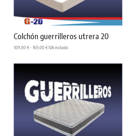
Colchón guerrilleros utrera 20
Rango
109,00
€
-
169,00
€
IVA incluido
de
precios:
desde
109,00 €
hasta
169,00 €