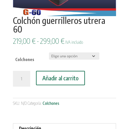
Colchón guerrilleros utrera
60
Rango
219,00
€
-
299,00
€
IVA incluido
de
precios:
desde
Colchones
219,00 €
hasta
Colchón
Añadir al carrito
299,00 €
guerrilleros
utrera
60
cantidad
SKU:
N/D
Categoría:
Colchones
Descripción