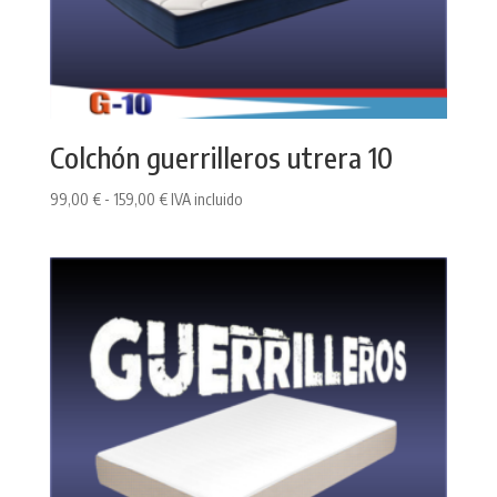
Colchón guerrilleros utrera 10
Rango
99,00
€
-
159,00
€
IVA incluido
de
precios:
desde
99,00 €
hasta
159,00 €