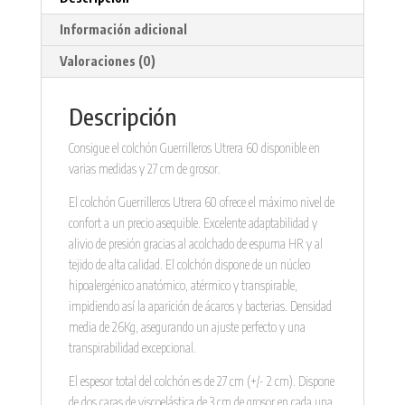
Información adicional
Valoraciones (0)
Descripción
Consigue el colchón Guerrilleros Utrera 60 disponible en
varias medidas y 27 cm de grosor.
El colchón Guerrilleros Utrera 60 ofrece el máximo nivel de
confort a un precio asequible. Excelente adaptabilidad y
alivio de presión gracias al acolchado de espuma HR y al
tejido de alta calidad. El colchón dispone de un núcleo
hipoalergénico anatómico, atérmico y transpirable,
impidiendo así la aparición de ácaros y bacterias. Densidad
media de 26Kg, asegurando un ajuste perfecto y una
transpirabilidad excepcional.
El espesor total del colchón es de 27 cm (+/- 2 cm). Dispone
de dos caras de viscoelástica de 3 cm de grosor en cada una.