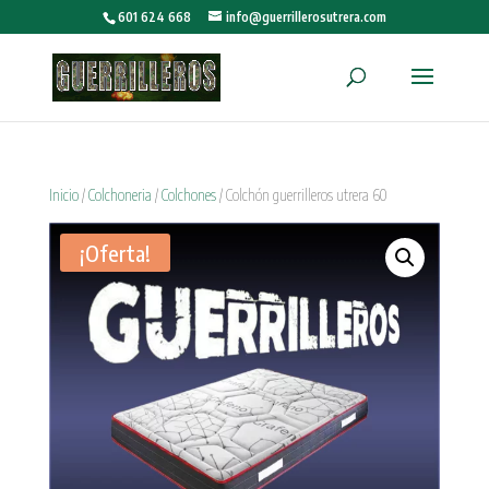
601 624 668
info@guerrillerosutrera.com
Inicio
/
Colchoneria
/
Colchones
/ Colchón guerrilleros utrera 60
¡Oferta!