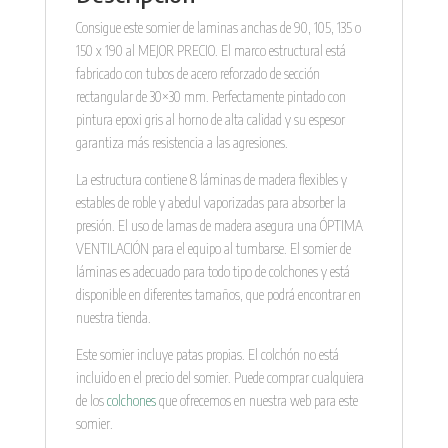
Consigue este somier de laminas anchas de 90, 105, 135 o
150 x 190 al MEJOR PRECIO. El marco estructural está
fabricado con tubos de acero reforzado de sección
rectangular de 30×30 mm. Perfectamente pintado con
pintura epoxi gris al horno de alta calidad y su espesor
garantiza más resistencia a las agresiones.
La estructura contiene 8 láminas de madera flexibles y
estables de roble y abedul vaporizadas para absorber la
presión. El uso de lamas de madera asegura una ÓPTIMA
VENTILACIÓN para el equipo al tumbarse. El somier de
láminas es adecuado para todo tipo de colchones y está
disponible en diferentes tamaños, que podrá encontrar en
nuestra tienda.
Este somier incluye patas propias. El colchón no está
incluido en el precio del somier. Puede comprar cualquiera
de los
colchones
que ofrecemos en nuestra web para este
somier.