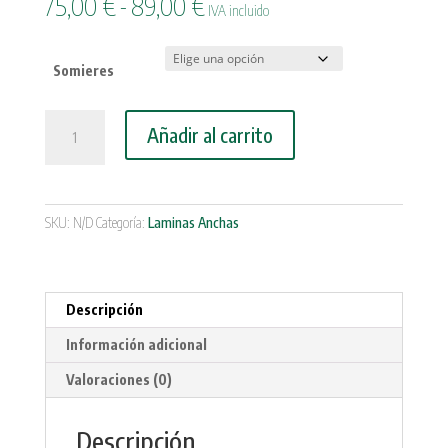
Rango
75,00
€
-
89,00
€
IVA incluido
de
precios:
desde
Somieres
75,00 €
hasta
Somier
Añadir al carrito
89,00 €
Laminas
Anchas
cantidad
SKU:
N/D
Categoría:
Laminas Anchas
Descripción
Información adicional
Valoraciones (0)
Descripción