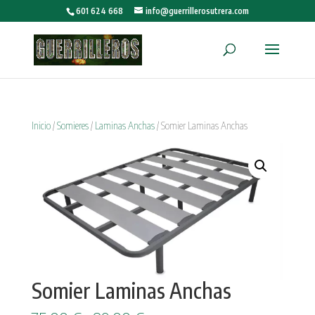
601 624 668
info@guerrillerosutrera.com
Inicio
/
Somieres
/
Laminas Anchas
/ Somier Laminas Anchas
Somier Laminas Anchas