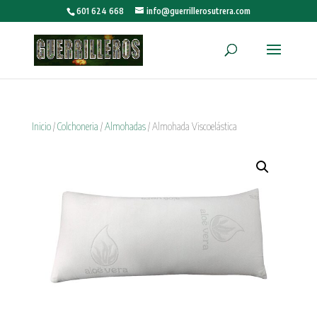
601 624 668
info@guerrillerosutrera.com
Inicio
/
Colchoneria
/
Almohadas
/ Almohada Viscoelástica