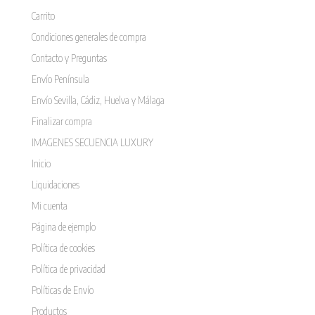
desde
Carrito
16,00 €
Condiciones generales de compra
hasta
20,00 €
Contacto y Preguntas
Envío Península
Envío Sevilla, Cádiz, Huelva y Málaga
Finalizar compra
IMAGENES SECUENCIA LUXURY
Inicio
Liquidaciones
Mi cuenta
Página de ejemplo
Política de cookies
Política de privacidad
Políticas de Envío
Productos