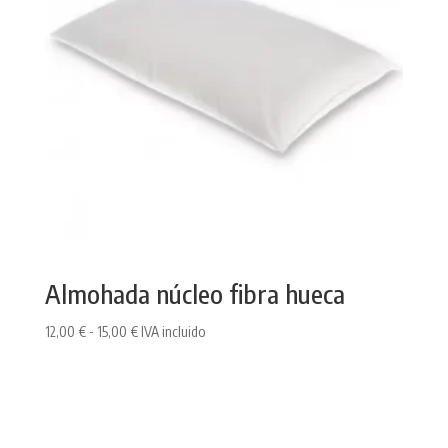
Almohada núcleo fibra hueca
Rango
12,00
€
-
15,00
€
IVA incluido
de
precios:
desde
12,00 €
hasta