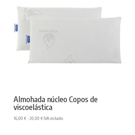
15,00 €
Almohada núcleo Copos de
viscoelástica
Rango
16,00
€
-
20,00
€
IVA incluido
de
precios: